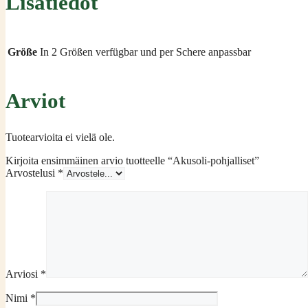
Lisätiedot
Größe
In 2 Größen verfügbar und per Schere anpassbar
Arviot
Tuotearvioita ei vielä ole.
Kirjoita ensimmäinen arvio tuotteelle “Akusoli-pohjalliset”
Arvostelusi
*
Arviosi
*
Nimi
*