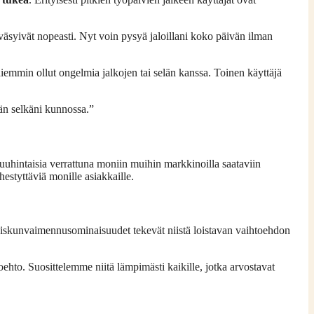
väsyivät nopeasti. Nyt voin pysyä jaloillani koko päivän ilman
 on aiemmin ollut ongelmia jalkojen tai selän kanssa. Toinen käyttäjä
ään selkäni kunnossa.”
tuuhintaisia verrattuna moniin muihin markkinoilla saataviin
ähestyttäviä monille asiakkaille.
a iskunvaimennusominaisuudet tekevät niistä loistavan vaihtoehdon
toehto. Suosittelemme niitä lämpimästi kaikille, jotka arvostavat