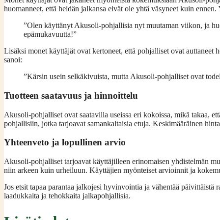
huomanneet, että heidän jalkansa eivät ole yhtä väsyneet kuin ennen. Yk
”Olen käyttänyt Akusoli-pohjallisia nyt muutaman viikon, ja hu
epämukavuutta!”
Lisäksi monet käyttäjät ovat kertoneet, että pohjalliset ovat auttanee
sanoi:
”Kärsin usein selkäkivuista, mutta Akusoli-pohjalliset ovat tode
Tuotteen saatavuus ja hinnoittelu
Akusoli-pohjalliset ovat saatavilla useissa eri kokoissa, mikä takaa, 
pohjallisiin, jotka tarjoavat samankaltaisia etuja. Keskimääräinen hint
Yhteenveto ja lopullinen arvio
Akusoli-pohjalliset tarjoavat käyttäjilleen erinomaisen yhdistelmän 
niin arkeen kuin urheiluun. Käyttäjien myönteiset arvioinnit ja kokem
Jos etsit tapaa parantaa jalkojesi hyvinvointia ja vähentää päivittäistä
laadukkaita ja tehokkaita jalkapohjallisia.