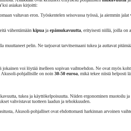
si asiakas kirjoitti:
omaan valtavan eron. Työskentelen seisovassa työssä, ja aiemmin jalat 
t heitä vähentämään
kipua
ja
epämukavuutta
, erityisesti niillä, joilla
lla muuttaneet pelin. Ne tarjoavat tarvitsemaani tukea ja auttavat pitäm
että jokainen voi löytää itselleen sopivan vaihtoehdon. Ne ovat myös koh
a Akusoli-pohjallisille on noin
30-50 euroa
, mikä tekee niistä helposti l
mukavuutta, tukea ja käyttökelpoisuutta. Niiden ergonominen muotoilu j
ukset vahvistavat tuotteen laadun ja tehokkuuden.
 rasitusta, Akusoli-pohjalliset ovat ehdottomasti harkinnan arvoinen vaih