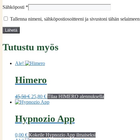
Sähköposti
*
Tallenna nimeni, sähköpostiosoitteeni ja sivustoni tähän selaimee
Tutustu myös
Ale!
Himero
Alkuperäinen
Nykyinen
45,50
€
25,80
€
Tilaa HIMERO alennuksella
hinta
hinta
oli:
on:
45,50 €.
25,80 €.
Hypnozio App
0,00
€
Kokeile Hypnozio App ilmaiseksi