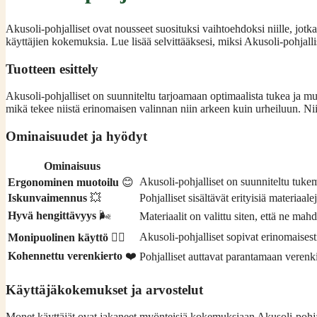
Akusoli-pohjalliset ovat nousseet suosituksi vaihtoehdoksi niille, jotk
käyttäjien kokemuksia. Lue lisää selvittääksesi, miksi Akusoli-pohjall
Tuotteen esittely
Akusoli-pohjalliset on suunniteltu tarjoamaan optimaalista tukea ja mu
mikä tekee niistä erinomaisen valinnan niin arkeen kuin urheiluun. Ni
Ominaisuudet ja hyödyt
Ominaisuus
Akusoli-pohjalliset on suunniteltu tuke
Ergonominen muotoilu
😊
Iskunvaimennus
💥
Pohjalliset sisältävät erityisiä materiaal
Hyvä hengittävyys
🌬️
Materiaalit on valittu siten, että ne ma
Akusoli-pohjalliset sopivat erinomaisest
Monipuolinen käyttö
🏃‍♂️
Kohennettu verenkierto
❤️
Pohjalliset auttavat parantamaan verenki
Käyttäjäkokemukset ja arvostelut
Monet käyttäjät ovat jakaneet myönteisiä kokemuksiaan Akusoli-pohjall