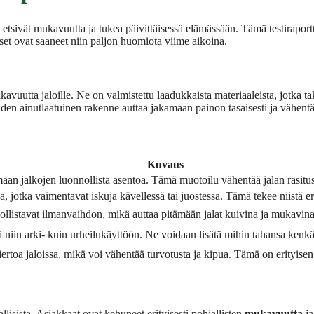
a etsivät mukavuutta ja tukea päivittäisessä elämässään. Tämä testiraport
iset ovat saaneet niin paljon huomiota viime aikoina.
kavuutta jaloille. Ne on valmistettu laadukkaista materiaaleista, jotka 
iden ainutlaatuinen rakenne auttaa jakamaan painon tasaisesti ja vähen
Kuvaus
maan jalkojen luonnollista asentoa. Tämä muotoilu vähentää jalan rasitu
eja, jotka vaimentavat iskuja kävellessä tai juostessa. Tämä tekee niistä e
hdollistavat ilmanvaihdon, mikä auttaa pitämään jalat kuivina ja mukavin
i niin arki- kuin urheilukäyttöön. Ne voidaan lisätä mihin tahansa kenkää
ertoa jaloissa, mikä voi vähentää turvotusta ja kipua. Tämä on erityisen
isista. Asiakkaat ovat kehuneet erityisesti pohjallisten
mukavuutta
j