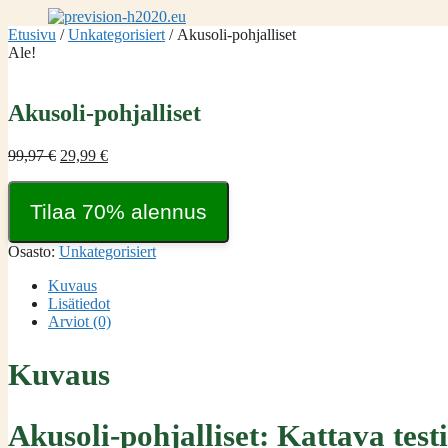
Siirry
sisältöön
Etusivu
/
Unkategorisiert
/ Akusoli-pohjalliset
Ale!
Akusoli-pohjalliset
Alkuperäinen
Nykyinen
99,97
€
29,99
€
hinta
hinta
oli:
on:
Tilaa 70% alennus
99,97 €.
29,99 €.
Osasto:
Unkategorisiert
Kuvaus
Lisätiedot
Arviot (0)
Kuvaus
Akusoli-pohjalliset: Kattava test