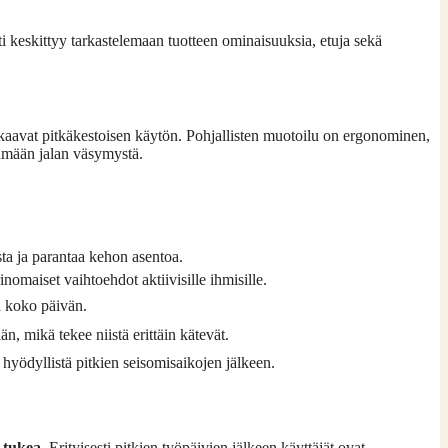
ti keskittyy tarkastelemaan tuotteen ominaisuuksia, etuja sekä
takaavat pitkäkestoisen käytön. Pohjallisten muotoilu on ergonominen,
tämään jalan väsymystä.
sta ja parantaa kehon asentoa.
rinomaiset vaihtoehdot aktiivisille ihmisille.
a koko päivän.
n, mikä tekee niistä erittäin kätevät.
 hyödyllistä pitkien seisomisaikojen jälkeen.
a
tukea
. Erityisesti pitkien työpäivien jälkeen käyttäjät ovat