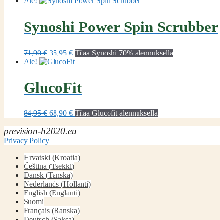
Ale!
Synoshi Power Spin Scrubber
Alkuperäinen
Nykyinen
71,90
€
35,95
€
Tilaa Synoshi 70% alennuksella
hinta
hinta
Ale!
oli:
on:
71,90 €.
35,95 €.
GlucoFit
Alkuperäinen
Nykyinen
84,95
€
68,90
€
Tilaa Glucofit alennuksella
hinta
hinta
prevision-h2020.eu
oli:
on:
84,95 €.
68,90 €.
Privacy Policy
Hrvatski
(
Kroatia
)
Čeština
(
Tsekki
)
Dansk
(
Tanska
)
Nederlands
(
Hollanti
)
English
(
Englanti
)
Suomi
Français
(
Ranska
)
Deutsch
(
Saksa
)