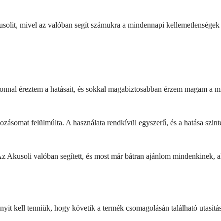
usolit, mivel az valóban segít számukra a mindennapi kellemetlenségek
 Azonnal éreztem a hatásait, és sokkal magabiztosabban érzem magam a
ásomat felülmúlta. A használata rendkívül egyszerű, és a hatása szint
z Akusoli valóban segített, és most már bátran ajánlom mindenkinek, 
nyit kell tenniük, hogy követik a termék csomagolásán található utasí