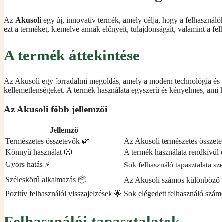
Az
Akusoli
egy új, innovatív termék, amely célja, hogy a felhasznál
ezt a terméket, kiemelve annak előnyeit, tulajdonságait, valamint a fel
A termék áttekintése
Az Akusoli egy forradalmi megoldás, amely a modern technológia és a
kellemetlenségeket. A termék használata egyszerű és kényelmes, ami 
Az Akusoli főbb jellemzői
Jellemző
Természetes összetevők 🌿
Az Akusoli természetes összetev
Könnyű használat 👐
A termék használata rendkívül 
Gyors hatás ⚡
Sok felhasználó tapasztalata sze
Széleskörű alkalmazás 📦
Az Akusoli számos különböző h
Pozitív felhasználói visszajelzések 🌟
Sok elégedett felhasználó számol
Felhasználói tapasztalatok