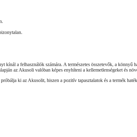
n.
bizonytalan.
 kínál a felhasználók számára. A természetes összetevők, a könnyű ha
alapján az Akusoli valóban képes enyhíteni a kellemetlenségeket és növe
próbálja ki az Akusolit, hiszen a pozitív tapasztalatok és a termék hat