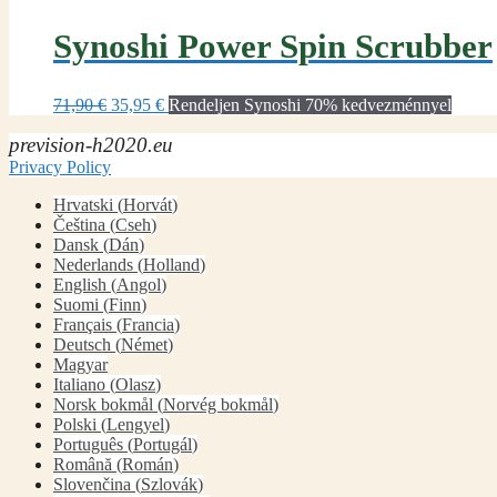
was:
is:
98,00 €.
49,00 €.
Synoshi Power Spin Scrubber
Original
Current
71,90
€
35,95
€
Rendeljen Synoshi 70% kedvezménnyel
price
price
prevision-h2020.eu
was:
is:
71,90 €.
35,95 €.
Privacy Policy
Hrvatski
(
Horvát
)
Čeština
(
Cseh
)
Dansk
(
Dán
)
Nederlands
(
Holland
)
English
(
Angol
)
Suomi
(
Finn
)
Français
(
Francia
)
Deutsch
(
Német
)
Magyar
Italiano
(
Olasz
)
Norsk bokmål
(
Norvég bokmål
)
Polski
(
Lengyel
)
Português
(
Portugál
)
Română
(
Román
)
Slovenčina
(
Szlovák
)