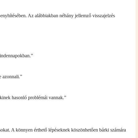
 enyhítésében. Az alábbiakban néhány jellemző visszajelzés
 mindennapokban.”
e azonnali.”
akinek hasonló problémái vannak.”
tásokat. A könnyen érthető lépéseknek köszönhetően bárki számára