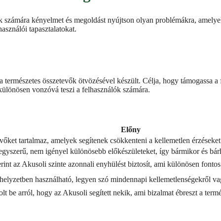
ók számára kényelmet és megoldást nyújtson olyan problémákra, amelye
használói tapasztalatokat.
 természetes összetevők ötvözésével készült. Célja, hogy támogassa a 
különösen vonzóvá teszi a felhasználók számára.
Előny
őket tartalmaz, amelyek segítenek csökkenteni a kellemetlen érzéseket 
egyszerű, nem igényel különösebb előkészületeket, így bármikor és bár
rint az Akusoli szinte azonnali enyhülést biztosít, ami különösen fontos
elyzetben használható, legyen szó mindennapi kellemetlenségekről va
t be arról, hogy az Akusoli segített nekik, ami bizalmat ébreszt a termé