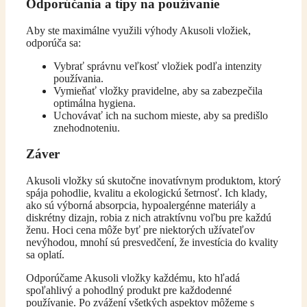
Odporúčania a tipy na používanie
Aby ste maximálne využili výhody Akusoli vložiek,
odporúča sa:
Vybrať správnu veľkosť vložiek podľa intenzity
používania.
Vymieňať vložky pravidelne, aby sa zabezpečila
optimálna hygiena.
Uchovávať ich na suchom mieste, aby sa predišlo
znehodnoteniu.
Záver
Akusoli vložky sú skutočne inovatívnym produktom, ktorý
spája pohodlie, kvalitu a ekologickú šetrnosť. Ich klady,
ako sú výborná absorpcia, hypoalergénne materiály a
diskrétny dizajn, robia z nich atraktívnu voľbu pre každú
ženu. Hoci cena môže byť pre niektorých užívateľov
nevýhodou, mnohí sú presvedčení, že investícia do kvality
sa oplatí.
Odporúčame Akusoli vložky každému, kto hľadá
spoľahlivý a pohodlný produkt pre každodenné
používanie. Po zvážení všetkých aspektov môžeme s