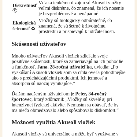
Vďaka tenkému dizajnu sú Akusoli vložky
Diskrétnosť
veľmi diskrétne, čo znamená, že ich nosenie
🤫
je bezproblémové a nenápadné.
Vložky sú biologicky odbúrateľné, čo
Ekologická
znamená, že sú šetrné k životnému
šetrnosť
♻️
prostrediu a prispievajú k udržateľnosti.
Skúsenosti užívateľov
Mnoho užívateľov Akusoli vložiek zdieľalo svoje
pozitívne skúsenosti, ktoré sa zameriavajú na ich pohodlie
a funkčnosť.
Jana, 28-ročná užívateľka
, uviedla: „Po
vyskúšaní Akusoli vložiek som sa cítila oveľa pohodlnejšie
ako s predchádzajúcimi produktmi. Ich jemnosť a
absorpcia sú naozaj vynikajúce.“
Ďalším nadšeným užívateľom je
Peter, 34-ročný
športovec
, ktorý zdôraznil: „Vložky sú skvelé aj pri
intenzívnej fyzickej aktivite. Nemusím sa obávať, že by
ma niečo obmedzovalo alebo spôsobovalo diskomfort.“
Možnosti využitia Akusoli vložiek
Akusoli vložky sú univerzálne a môžu byť využívané v