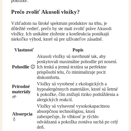
pokožke.
Prečo zvoliť Akusoli vložky?
Vzhľadom na široké spektrum produktov na trhu, je
dôležité vedieť, prečo by ste mali zvoliť práve Akusoli
vložky. Ich unikátne zloženie a konštrukcia ponúkajú
niekoľko výhod, ktoré sú pre užívateľov zásadné.
Vlastnosť
Popis
Akusoli vložky sú navrhnuté tak, aby
poskytovali maximálne pohodlie pri nosení.
Pohodlie
😊
Ich tenká a jemná textúra sa perfektne
prispôsobí telu, čo minimalizuje pocit
diskomfortu.
Vložky sú vyrobené z ekologických a
Prírodné
hypoalergénnych materiálov, ktoré sú šetrné
materiály
k pokožke, čím znižujú riziko podráždenia a
🌱
alergických reakcií.
Vložky sú vybavené vysokokapacitnou
absorpčnou technológiou, ktorá
Absorpcia
zabezpečuje, že vlhkosť je rýchlo
💧
odvádzaná a pokožka zostáva suchá po celý
deň.