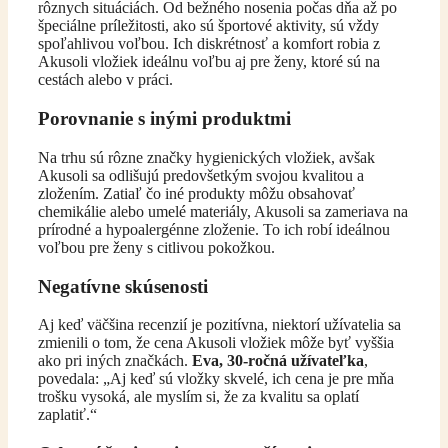
rôznych situáciách. Od bežného nosenia počas dňa až po
špeciálne príležitosti, ako sú športové aktivity, sú vždy
spoľahlivou voľbou. Ich diskrétnosť a komfort robia z
Akusoli vložiek ideálnu voľbu aj pre ženy, ktoré sú na
cestách alebo v práci.
Porovnanie s inými produktmi
Na trhu sú rôzne značky hygienických vložiek, avšak
Akusoli sa odlišujú predovšetkým svojou kvalitou a
zložením. Zatiaľ čo iné produkty môžu obsahovať
chemikálie alebo umelé materiály, Akusoli sa zameriava na
prírodné a hypoalergénne zloženie. To ich robí ideálnou
voľbou pre ženy s citlivou pokožkou.
Negatívne skúsenosti
Aj keď väčšina recenzií je pozitívna, niektorí užívatelia sa
zmienili o tom, že cena Akusoli vložiek môže byť vyššia
ako pri iných značkách.
Eva, 30-ročná užívateľka
,
povedala: „Aj keď sú vložky skvelé, ich cena je pre mňa
trošku vysoká, ale myslím si, že za kvalitu sa oplatí
zaplatiť.“