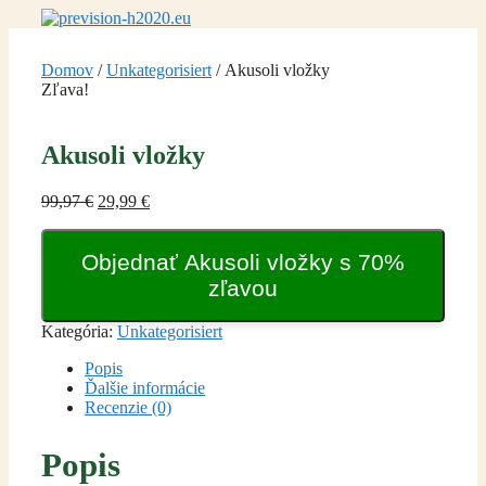
Preskočiť
na
obsah
Domov
/
Unkategorisiert
/ Akusoli vložky
Zľava!
Akusoli vložky
Pôvodná
Aktuálna
99,97
€
29,99
€
cena
cena
bola:
je:
Objednať Akusoli vložky s 70%
99,97 €.
29,99 €.
zľavou
Kategória:
Unkategorisiert
Popis
Ďalšie informácie
Recenzie (0)
Popis