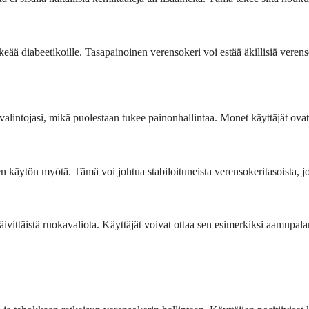
eää diabeetikoille. Tasapainoinen verensokeri voi estää äkillisiä verenso
intojasi, mikä puolestaan tukee painonhallintaa. Monet käyttäjät ovat
 käytön myötä. Tämä voi johtua stabiloituneista verensokeritasoista, jo
päivittäistä ruokavaliota. Käyttäjät voivat ottaa sen esimerkiksi aamupal