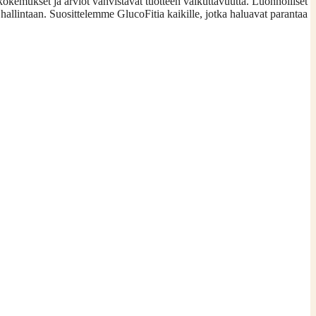
kokemukset ja arviot vahvistavat tuotteen vaikuttavuutta. Luonnolliset
 hallintaan. Suosittelemme GlucoFitia kaikille, jotka haluavat parantaa