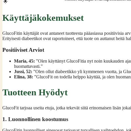
🌟
Käyttäjäkokemukset
GlucoFitin käyttäjät ovat antaneet tuotteesta pääasiassa positiivisia a
Erityisesti diabeetikot ovat raportoineet, että tuote on auttanut heitä
Positiiviset Arviot
Maria, 45:
”Olen käyttänyt GlucoFitia nyt noin kuukauden ajan
huomattavasti.”
Jussi, 52:
”Olen ollut diabeetikko yli kymmenen vuotta, ja GlucoF
Elina, 38:
”GlucoFit on todella helppo käyttää, ja olen huomannu
Tuotteen Hyödyt
GlucoFit tarjoaa useita etuja, jotka tekevät siitä erinomaisen lisän joka
1. Luonnollinen koostumus
GlucoFitin luonnolliset ainesosat tarjoavat turvallisen vaihtoehdon, joka 