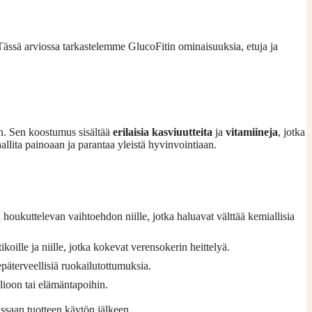
 Tässä arviossa tarkastelemme GlucoFitin ominaisuuksia, etuja ja
hin. Sen koostumus sisältää
erilaisia kasviuutteita
ja
vitamiineja
, jotka
hallita painoaan ja parantaa yleistä hyvinvointiaan.
a houkuttelevan vaihtoehdon niille, jotka haluavat välttää kemiallisia
oille ja niille, jotka kokevat verensokerin heittelyä.
päterveellisiä ruokailutottumuksia.
alioon tai elämäntapoihin.
issaan tuotteen käytön jälkeen.