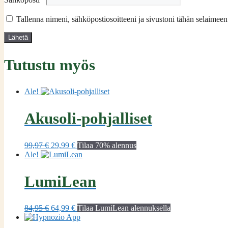
Tallenna nimeni, sähköpostiosoitteeni ja sivustoni tähän selaimee
Tutustu myös
Ale!
Akusoli-pohjalliset
Alkuperäinen
Nykyinen
99,97
€
29,99
€
Tilaa 70% alennus
hinta
hinta
Ale!
oli:
on:
99,97 €.
29,99 €.
LumiLean
Alkuperäinen
Nykyinen
84,95
€
64,99
€
Tilaa LumiLean alennuksella
hinta
hinta
oli:
on: