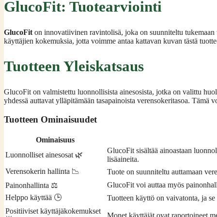
GlucoFit: Tuotearviointi
GlucoFit
on innovatiivinen ravintolisä, joka on suunniteltu tukemaan 
käyttäjien kokemuksia, jotta voimme antaa kattavan kuvan tästä tuotte
Tuotteen Yleiskatsaus
GlucoFit on valmistettu luonnollisista ainesosista, jotka on valittu huo
yhdessä auttavat ylläpitämään tasapainoista verensokeritasoa. Tämä voi o
Tuotteen Ominaisuudet
Ominaisuus
GlucoFit sisältää ainoastaan luonnoll
Luonnolliset ainesosat 🌿
lisäaineita.
Verensokerin hallinta 📉
Tuote on suunniteltu auttamaan verens
GlucoFit voi auttaa myös painonhall
Painonhallinta ⚖️
Helppo käyttää 🕒
Tuotteen käyttö on vaivatonta, ja se
Positiiviset käyttäjäkokemukset
Monet käyttäjät ovat raportoineet me