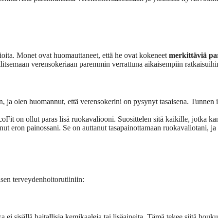
rvioita. Monet ovat huomauttaneet, että he ovat kokeneet
merkittäviä p
 hallitsemaan verensokeriaan paremmin verrattuna aikaisempiin ratkaisuihi
, ja olen huomannut, että verensokerini on pysynyt tasaisena. Tunnen
it on ollut paras lisä ruokavaliooni. Suosittelen sitä kaikille, jotka 
t eron painossani. Se on auttanut tasapainottamaan ruokavaliotani, ja v
isen terveydenhoitorutiiniin:
ei sisällä haitallisia kemikaaleja tai lisäaineita. Tämä tekee siitä houkut