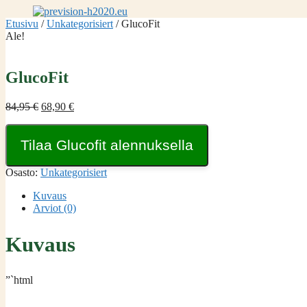
Siirry
sisältöön
Etusivu
/
Unkategorisiert
/ GlucoFit
Ale!
GlucoFit
Alkuperäinen
Nykyinen
84,95
€
68,90
€
hinta
hinta
oli:
on:
Tilaa Glucofit alennuksella
84,95 €.
68,90 €.
Osasto:
Unkategorisiert
Kuvaus
Arviot (0)
Kuvaus
”`html