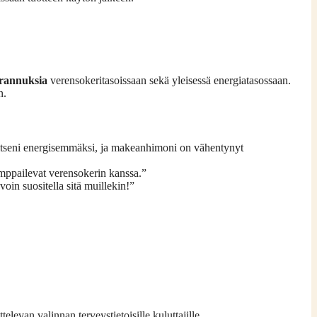
arannuksia
verensokeritasoissaan sekä yleisessä energiatasossaan.
n.
 itseni energisemmäksi, ja makeanhimoni on vähentynyt
kamppailevat verensokerin kanssa.”
oin suositella sitä muillekin!”
televan valinnan terveystietoisille kuluttajille.