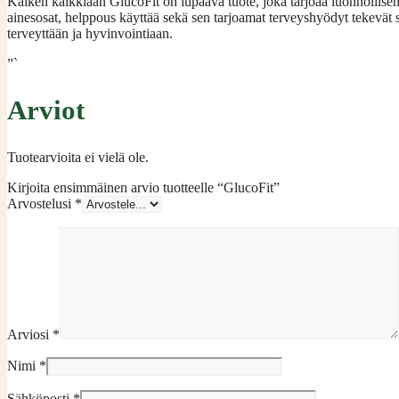
Kaiken kaikkiaan GlucoFit on lupaava tuote, joka tarjoaa luonnollisen 
ainesosat, helppous käyttää sekä sen tarjoamat terveyshyödyt tekevät si
terveyttään ja hyvinvointiaan.
”`
Arviot
Tuotearvioita ei vielä ole.
Kirjoita ensimmäinen arvio tuotteelle “GlucoFit”
Arvostelusi
*
Arviosi
*
Nimi
*
Sähköposti
*