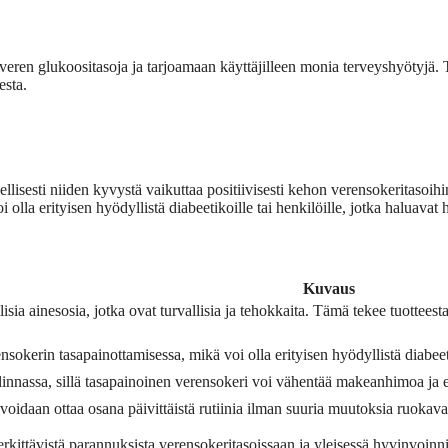
veren glukoositasoja ja tarjoamaan käyttäjilleen monia terveyshyötyjä.
esta.
lellisesti niiden kyvystä vaikuttaa positiivisesti kehon verensokeritasoi
lla erityisen hyödyllistä diabeetikoille tai henkilöille, jotka haluavat 
Kuvaus
isia ainesosia, jotka ovat turvallisia ja tehokkaita. Tämä tekee tuotteest
okerin tasapainottamisessa, mikä voi olla erityisen hyödyllistä diabeetik
innassa, sillä tasapainoinen verensokeri voi vähentää makeanhimoa ja e
 voidaan ottaa osana päivittäistä rutiinia ilman suuria muutoksia ruokav
rkittävistä parannuksista verensokeritasoissaan ja yleisessä hyvinvoinn