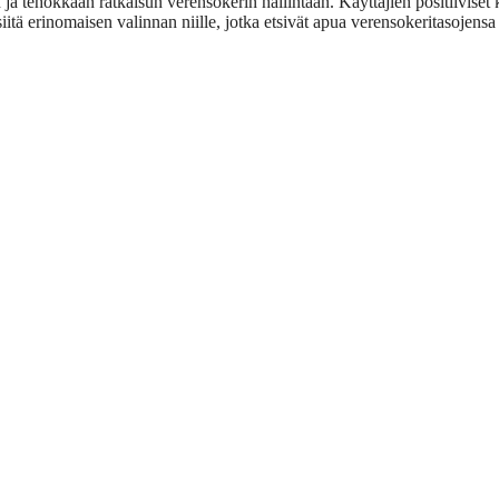
ja tehokkaan ratkaisun verensokerin hallintaan. Käyttäjien positiiviset 
itä erinomaisen valinnan niille, jotka etsivät apua verensokeritasojensa