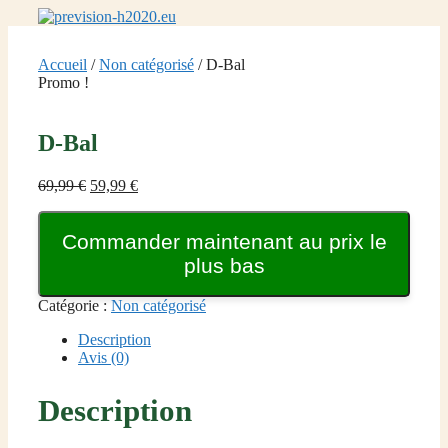
Aller
au
contenu
Accueil
/
Non catégorisé
/ D-Bal
Promo !
D-Bal
Le
Le
69,99
€
59,99
€
prix
prix
initial
actuel
Commander maintenant au prix le
était :
est :
69,99 €.
59,99 €.
plus bas
Catégorie :
Non catégorisé
Description
Avis (0)
Description