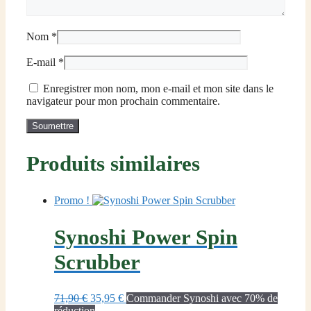
Nom
*
E-mail
*
Enregistrer mon nom, mon e-mail et mon site dans le
navigateur pour mon prochain commentaire.
Produits similaires
Promo !
Synoshi Power Spin
Scrubber
Le
Le
71,90
€
35,95
€
Commander Synoshi avec 70% de
prix
prix
réduction