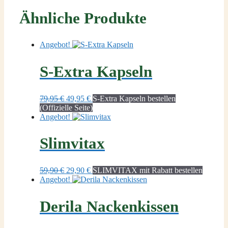
Ähnliche Produkte
Angebot!
S-Extra Kapseln
Ursprünglicher
Aktueller
79,95
€
49,95
€
S-Extra Kapseln bestellen
Preis
Preis
(Offizielle Seite)
war:
ist:
Angebot!
79,95 €
49,95 €.
Slimvitax
Ursprünglicher
Aktueller
59,90
€
29,90
€
SLIMVITAX mit Rabatt bestellen
Preis
Preis
Angebot!
war:
ist:
59,90 €
29,90 €.
Derila Nackenkissen