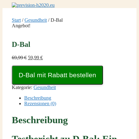
Zum
Inhalt
springen
Start
/
Gesundheit
/ D-Bal
Angebot!
D-Bal
Ursprünglicher
Aktueller
69,99
€
59,99
€
Preis
Preis
war:
ist:
D-Bal mit Rabatt bestellen
69,99 €
59,99 €.
Kategorie:
Gesundheit
Beschreibung
Rezensionen (0)
Beschreibung
Testbericht zu D-Bal: Ein