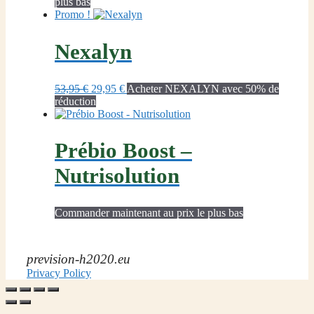
prix
prix
plus bas
initial
actuel
Promo !
était :
est :
59,83 €.
17,95 €.
Nexalyn
Le
Le
53,95
€
29,95
€
Acheter NEXALYN avec 50% de
prix
prix
réduction
initial
actuel
était :
est :
53,95 €.
29,95 €.
Prébio Boost –
Nutrisolution
Commander maintenant au prix le plus bas
prevision-h2020.eu
Privacy Policy