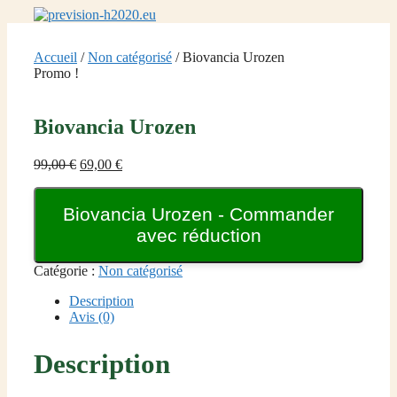
Aller
au
contenu
Accueil
/
Non catégorisé
/ Biovancia Urozen
Promo !
Biovancia Urozen
Le
Le
99,00
€
69,00
€
prix
prix
initial
actuel
Biovancia Urozen - Commander
était :
est :
99,00 €.
69,00 €.
avec réduction
Catégorie :
Non catégorisé
Description
Avis (0)
Description