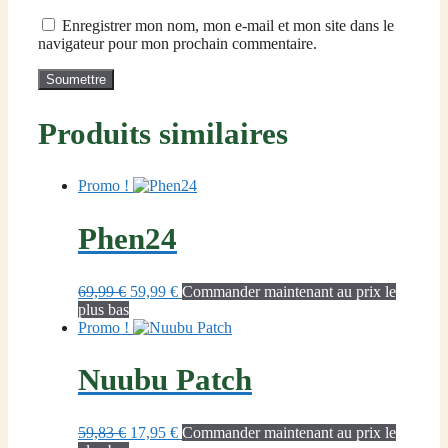
Enregistrer mon nom, mon e-mail et mon site dans le
navigateur pour mon prochain commentaire.
Produits similaires
Promo !
Phen24
Le
Le
69,99
€
59,99
€
Commander maintenant au prix le
prix
prix
plus bas
initial
actuel
Promo !
était :
est :
69,99 €.
59,99 €.
Nuubu Patch
Le
Le
59,83
€
17,95
€
Commander maintenant au prix le