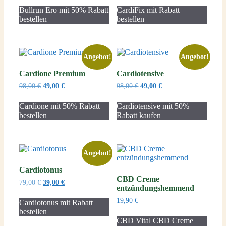
war:
ist:
war:
ist:
Bullrun Ero mit 50% Rabatt
CardiFix mit Rabatt
64,00 €
32,00 €.
98,00 €
49,00 €.
bestellen
bestellen
Angebot!
Angebot!
Cardione Premium
Cardiotensive
Ursprünglicher
Aktueller
Ursprünglicher
Aktueller
98,00
€
49,00
€
98,00
€
49,00
€
Preis
Preis
Preis
Preis
war:
ist:
war:
ist:
Cardione mit 50% Rabatt
Cardiotensive mit 50%
98,00 €
49,00 €.
98,00 €
49,00 €.
bestellen
Rabatt kaufen
Angebot!
Cardiotonus
CBD Creme
Ursprünglicher
Aktueller
79,00
€
39,00
€
entzündungshemmend
Preis
Preis
war:
ist:
19,90
€
Cardiotonus mit Rabatt
79,00 €
39,00 €.
bestellen
CBD Vital CBD Creme