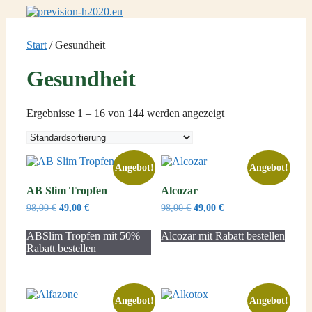
Zum
Inhalt
springen
Start
/ Gesundheit
Gesundheit
Ergebnisse 1 – 16 von 144 werden angezeigt
Angebot!
Angebot!
AB Slim Tropfen
Alcozar
Ursprünglicher
Aktueller
Ursprünglicher
Aktueller
98,00
€
49,00
€
98,00
€
49,00
€
Preis
Preis
Preis
Preis
war:
ist:
war:
ist:
ABSlim Tropfen mit 50%
Alcozar mit Rabatt bestellen
98,00 €
49,00 €.
98,00 €
49,00 €.
Rabatt bestellen
Angebot!
Angebot!