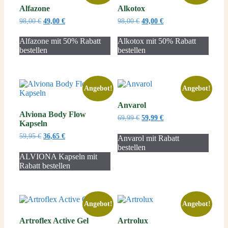
Alfazone
Alkotox
Ursprünglicher
Aktueller
Ursprünglicher
Aktueller
98,00
€
49,00
€
98,00
€
49,00
€
Preis
Preis
Preis
Preis
war:
ist:
war:
ist:
Alfazone mit 50% Rabatt
Alkotox mit 50% Rabatt
98,00 €
49,00 €.
98,00 €
49,00 €.
bestellen
bestellen
Angebot!
Angebot!
Anvarol
Alviona Body Flow
Ursprünglicher
Aktueller
69,99
€
59,99
€
Kapseln
Preis
Preis
war:
ist:
Ursprünglicher
Aktueller
59,95
€
36,65
€
Anvarol mit Rabatt
69,99 €
59,99 €.
Preis
Preis
bestellen
war:
ist:
ALVIONA Kapseln mit
59,95 €
36,65 €.
Rabatt bestellen
Angebot!
Angebot!
Artroflex Active Gel
Artrolux