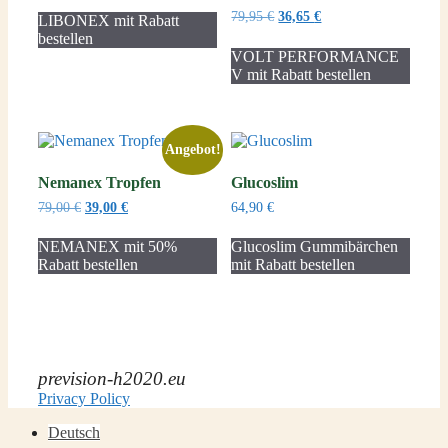
war:
ist:
Ursprünglicher
Aktueller
79,95
€
36,65
€
LIBONEX mit Rabatt
109,95 €
39,97 €.
Preis
Preis
bestellen
war:
ist:
VOLT PERFORMANCE
79,95 €
36,65 €.
V mit Rabatt bestellen
Angebot!
Nemanex Tropfen
Glucoslim
Ursprünglicher
Aktueller
79,00
€
39,00
€
64,90
€
Preis
Preis
war:
ist:
NEMANEX mit 50%
Glucoslim Gummibärchen
79,00 €
39,00 €.
Rabatt bestellen
mit Rabatt bestellen
prevision-h2020.eu
Privacy Policy
Deutsch