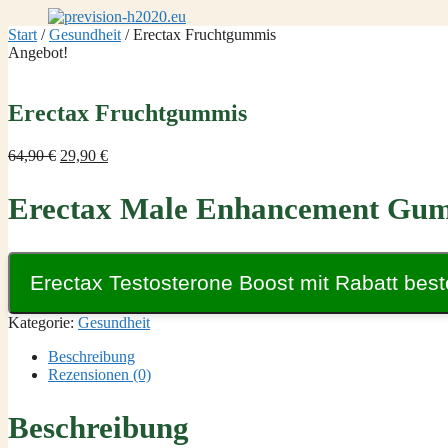
Zum
Inhalt
Start
/
Gesundheit
/ Erectax Fruchtgummis
springen
Angebot!
Erectax Fruchtgummis
Ursprünglicher
Aktueller
64,90
€
29,90
€
Preis
Preis
war:
ist:
Erectax Male Enhancement Gu
64,90 €
29,90 €.
Erectax Testosterone Boost mit Rabatt best
Kategorie:
Gesundheit
Beschreibung
Rezensionen (0)
Beschreibung