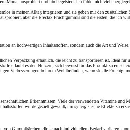
m Monat ausprobiert und bin begeistert. Ich fühle mich viel energiege
emlos in meinen Alltag integrieren und sie geben mir den zusätzliche
usprobiert, aber die Erectax Fruchtgummis sind die ersten, die ich wir
ion an hochwertigen Inhaltsstoffen, sondern auch die Art und Weise, w
chen Verpackung erhältlich, die leicht zu transportieren ist. Ideal für
stoffe erlaubt es den Nutzern, sich bewusst für das Produkt zu entsche
stigen Verbesserungen in ihrem Wohlbefinden, wenn sie die Fruchtgum
ssenschaftlichen Erkenntnissen. Viele der verwendeten Vitamine und Mine
altsstoffen wurde gezielt gewählt, um synergistische Effekte zu erzie
hl von Gummibärchen, die je nach individuellem Bedarf variieren kann