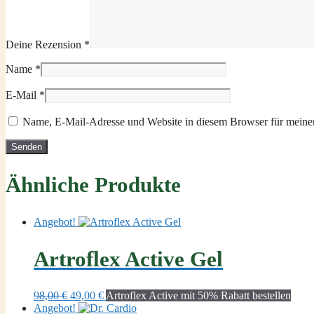
Deine Rezension
*
Name
*
E-Mail
*
Name, E-Mail-Adresse und Website in diesem Browser für meine
Ähnliche Produkte
Angebot!
Artroflex Active Gel
Ursprünglicher
Aktueller
98,00
€
49,00
€
Artroflex Active mit 50% Rabatt bestellen
Preis
Preis
Angebot!