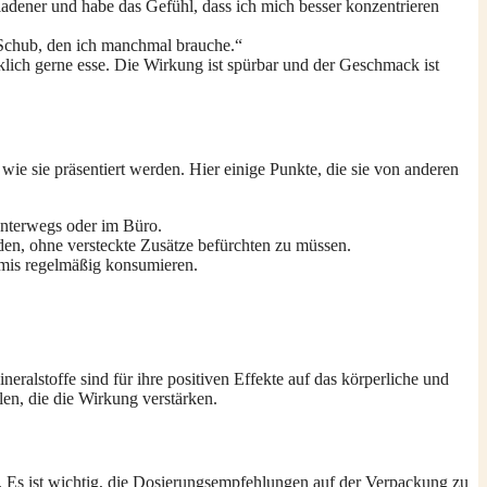
ladener und habe das Gefühl, dass ich mich besser konzentrieren
n Schub, den ich manchmal brauche.“
klich gerne esse. Die Wirkung ist spürbar und der Geschmack ist
ie sie präsentiert werden. Hier einige Punkte, die sie von anderen
 unterwegs oder im Büro.
iden, ohne versteckte Zusätze befürchten zu müssen.
mis regelmäßig konsumieren.
ralstoffe sind für ihre positiven Effekte auf das körperliche und
len, die die Wirkung verstärken.
. Es ist wichtig, die Dosierungsempfehlungen auf der Verpackung zu