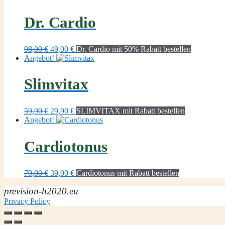
war:
ist:
98,00 €
49,00 €.
Dr. Cardio
Ursprünglicher
Aktueller
98,00
€
49,00
€
Dr. Cardio mit 50% Rabatt bestellen
Preis
Preis
Angebot!
war:
ist:
98,00 €
49,00 €.
Slimvitax
Ursprünglicher
Aktueller
59,90
€
29,90
€
SLIMVITAX mit Rabatt bestellen
Preis
Preis
Angebot!
war:
ist:
59,90 €
29,90 €.
Cardiotonus
Ursprünglicher
Aktueller
79,00
€
39,00
€
Cardiotonus mit Rabatt bestellen
Preis
Preis
prevision-h2020.eu
war:
ist:
79,00 €
39,00 €.
Privacy Policy