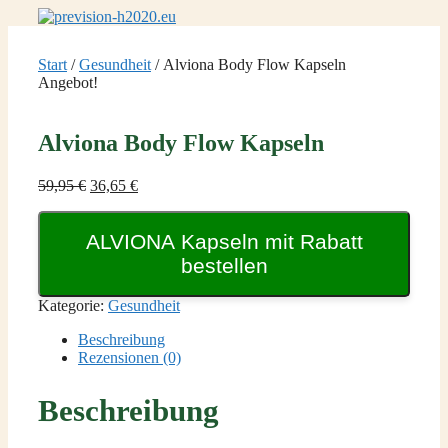
Zum
Inhalt
springen
Start
/
Gesundheit
/ Alviona Body Flow Kapseln
Angebot!
Alviona Body Flow Kapseln
Ursprünglicher
Aktueller
59,95
€
36,65
€
Preis
Preis
war:
ist:
ALVIONA Kapseln mit Rabatt
59,95 €
36,65 €.
bestellen
Kategorie:
Gesundheit
Beschreibung
Rezensionen (0)
Beschreibung