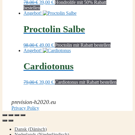
Ursprünglicher
Aktueller
78,00
€
39,00
€
Hondrolife mit 50% Rabatt
Preis
Preis
bestellen
war:
ist:
Angebot!
78,00 €
39,00 €.
Proctolin Salbe
Ursprünglicher
Aktueller
98,00
€
49,00
€
Proctolin mit Rabatt bestellen
Preis
Preis
Angebot!
war:
ist:
98,00 €
49,00 €.
Cardiotonus
Ursprünglicher
Aktueller
79,00
€
39,00
€
Cardiotonus mit Rabatt bestellen
Preis
Preis
war:
ist:
79,00 €
39,00 €.
prevision-h2020.eu
Privacy Policy
Dansk
(
Dänisch
)
Nederlands
(
Niederländisch
)