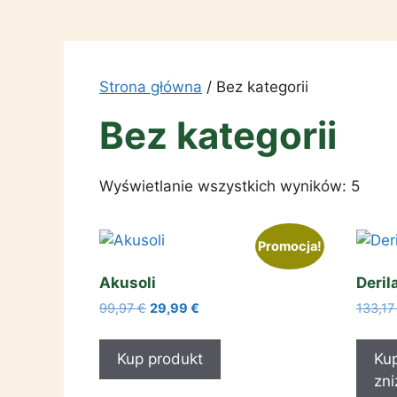
Przejdź
do
treści
Strona główna
/ Bez kategorii
Bez kategorii
Wyświetlanie wszystkich wyników: 5
Promocja!
Akusoli
Deril
Pierwotna
Aktualna
99,97
€
29,99
€
133,1
cena
cena
wynosiła:
wynosi:
Kup produkt
Kup
99,97 €.
29,99 €.
zni