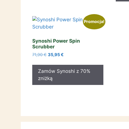
Promocja!
Synoshi Power Spin
Scrubber
Pierwotna
Aktualna
71,90
€
35,95
€
cena
cena
wynosiła:
wynosi:
Zamów Synoshi z 70%
71,90 €.
35,95 €.
zniżką