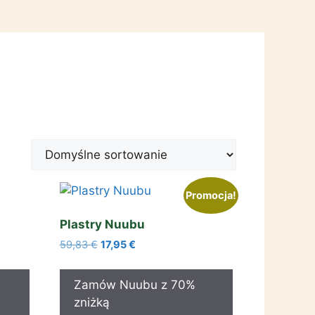
Promocja!
Plastry Nuubu
Pierwotna
Aktualna
59,83
€
17,95
€
cena
cena
wynosiła:
wynosi:
Zamów Nuubu z 70%
59,83 €.
17,95 €.
zniżką