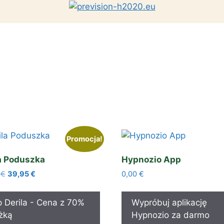
Promocja!
a Poduszka
Hypnozio App
Pierwotna
Aktualna
7
€
39,95
€
0,00
€
cena
cena
wynosiła:
wynosi:
 Derila - Cena z 70%
Wypróbuj aplikację
133,17 €.
39,95 €.
żką
Hypnozio za darmo