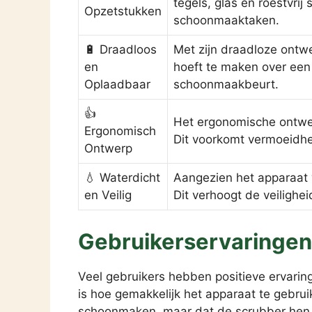
tegels, glas en roestvrij
Opzetstukken
schoonmaaktaken.
🔋 Draadloos
Met zijn draadloze ontwe
en
hoeft te maken over een
Oplaadbaar
schoonmaakbeurt.
👍
Het ergonomische ontwer
Ergonomisch
Dit voorkomt vermoeidhe
Ontwerp
💧 Waterdicht
Aangezien het apparaat 
en Veilig
Dit verhoogt de veiligh
Gebruikerservaringen
Veel gebruikers hebben positieve ervar
is hoe gemakkelijk het apparaat te gebru
schoonmaken, maar dat de scrubber hen nu