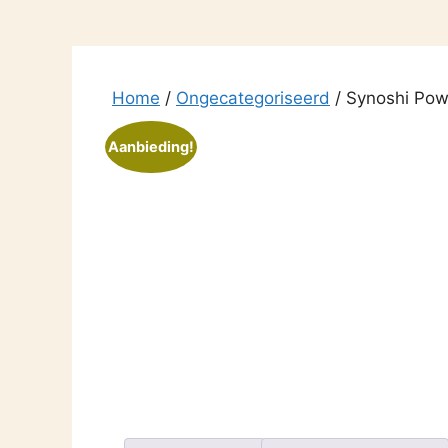
Ga
naar
de
inhoud
Home
/
Ongecategoriseerd
/ Synoshi Pow
Aanbieding!