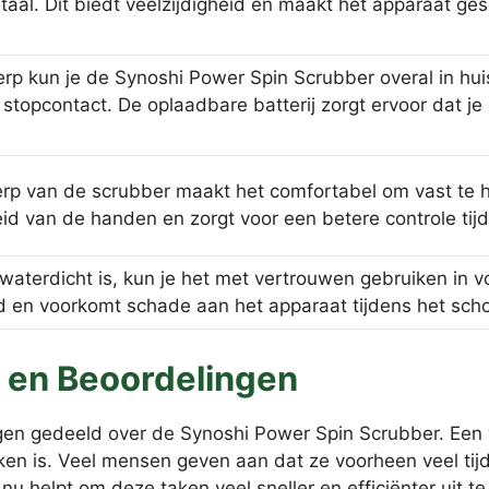
 staal. Dit biedt veelzijdigheid en maakt het apparaat g
rp kun je de Synoshi Power Spin Scrubber overal in hui
 stopcontact. De oplaadbare batterij zorgt ervoor dat 
p van de scrubber maakt het comfortabel om vast te hou
id van de handen en zorgt voor een betere controle ti
waterdicht is, kun je het met vertrouwen gebruiken in
eid en voorkomt schade aan het apparaat tijdens het sc
 en Beoordelingen
ingen gedeeld over de Synoshi Power Spin Scrubber. E
iken is. Veel mensen geven aan dat ze voorheen veel tij
 helpt om deze taken veel sneller en efficiënter uit te