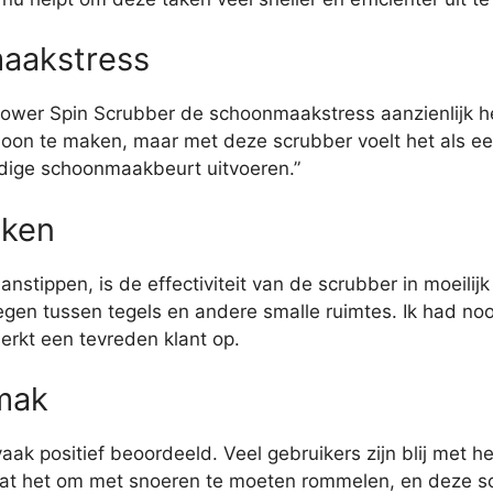
maakstress
Power Spin Scrubber de schoonmaakstress aanzienlijk h
n te maken, maar met deze scrubber voelt het als een fl
ondige schoonmaakbeurt uitvoeren.”
eken
nstippen, is de effectiviteit van de scrubber in moeilij
en tussen tegels en andere smalle ruimtes. Ik had nooi
rkt een tevreden klant op.
mak
ak positief beoordeeld. Veel gebruikers zijn blij met h
aat het om met snoeren te moeten rommelen, en deze s