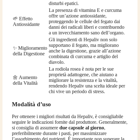
disturbi epatici.
La presenza di vitamina E e curcuma
offre un’azione antiossidante,
🌱 Effetto
proteggendo le cellule del fegato dai
Antiossidante
danni dei radicali liberi e contribuendo
a un invecchiamento sano dell’organo.
Gli ingredienti di Hepaliv non solo
supportano il fegato, ma migliorano
✨ Miglioramento
anche la digestione, grazie all’azione
della Digestione
combinata di curcuma e artiglio del
diavolo.
La rodiola rosea è nota per le sue
proprietà adattogene, che aiutano a
🌼 Aumento
migliorare la resistenza e la vitalità,
della Vitalità
rendendo Hepaliv una scelta ideale per
chi vive un periodo di stress.
Modalità d’uso
Per ottenere i migliori risultati da Hepaliv, è consigliabile
seguire le indicazioni fornite dal produttore. Generalmente,
si consiglia di assumere
due capsule al giorno
,
preferibilmente durante i pasti, per massimizzare
l’assorbimento dei nutrienti. È importante non superare la