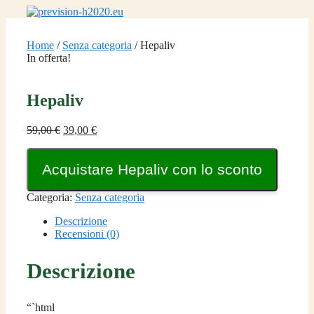
Vai
al
contenuto
Home
/
Senza categoria
/ Hepaliv
In offerta!
Hepaliv
Il
Il
59,00
€
39,00
€
prezzo
prezzo
originale
attuale
Acquistare Hepaliv con lo sconto
era:
è:
59,00 €.
39,00 €.
Categoria:
Senza categoria
Descrizione
Recensioni (0)
Descrizione
“`html