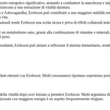
orto energetico significativo, aiutando a combattere la stanchezza e migl
uiscono a una sensazione di vitalità duratura.
 e Ashwagandha, Eroboost può contribuire a una maggiore stabilità emoti
 vita.
aturali rende Eroboost una scelta sicura e priva di effetti collaterali i
 un metabolismo sano, grazie alla combinazione di vitamine e minerali, 
l peso.
iossidanti, Eroboost può aiutare a rafforzare il sistema immunitario, rende
ltati ottenuti con Eroboost. Molti consumatori riportano esperienze posit
ella vitalità dopo aver iniziato a prendere Eroboost. Molti segnalano di
la giornata con maggiore energia è un aspetto frequentemente elogiato.