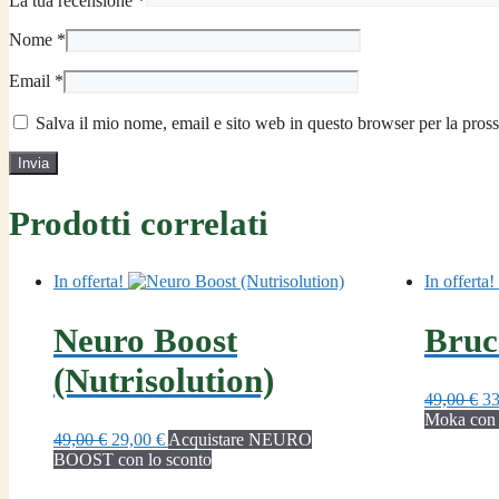
La tua recensione
*
Nome
*
Email
*
Salva il mio nome, email e sito web in questo browser per la pro
Prodotti correlati
In offerta!
In offerta!
Neuro Boost
Bruc
(Nutrisolution)
Il
49,00
€
3
pr
Moka con 
Il
Il
or
49,00
€
29,00
€
Acquistare NEURO
prezzo
prezzo
er
BOOST con lo sconto
originale
attuale
49
era:
è: