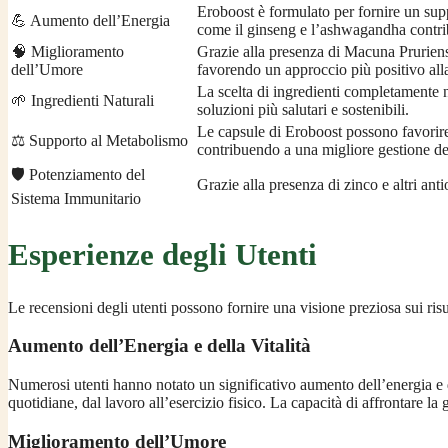
Eroboost è formulato per fornire un supp
💪 Aumento dell’Energia
come il ginseng e l’ashwagandha contrib
🧠 Miglioramento
Grazie alla presenza di Macuna Pruriens
dell’Umore
favorendo un approccio più positivo alla
La scelta di ingredienti completamente n
🌱 Ingredienti Naturali
soluzioni più salutari e sostenibili.
Le capsule di Eroboost possono favorire
⚖️ Supporto al Metabolismo
contribuendo a una migliore gestione de
🛡️ Potenziamento del
Grazie alla presenza di zinco e altri ant
Sistema Immunitario
Esperienze degli Utenti
Le recensioni degli utenti possono fornire una visione preziosa sui risu
Aumento dell’Energia e della Vitalità
Numerosi utenti hanno notato un significativo aumento dell’energia e d
quotidiane, dal lavoro all’esercizio fisico. La capacità di affrontare 
Miglioramento dell’Umore