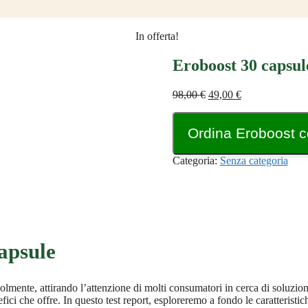
In offerta!
Eroboost 30 capsul
Il
Il
98,00
€
49,00
€
prezzo
prezzo
originale
attuale
Ordina Eroboost c
era:
è:
98,00 €.
49,00 €.
Categoria:
Senza categoria
apsule
evolmente, attirando l’attenzione di molti consumatori in cerca di soluzion
ci che offre. In questo test report, esploreremo a fondo le caratteristich