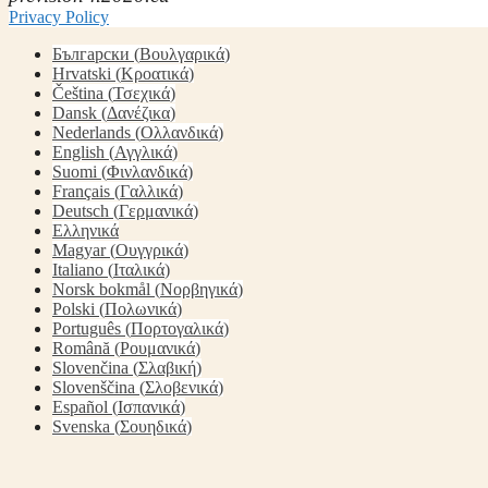
Privacy Policy
Български
(
Βουλγαρικά
)
Hrvatski
(
Κροατικά
)
Čeština
(
Τσεχικά
)
Dansk
(
Δανέζικα
)
Nederlands
(
Ολλανδικά
)
English
(
Αγγλικά
)
Suomi
(
Φινλανδικά
)
Français
(
Γαλλικά
)
Deutsch
(
Γερμανικά
)
Ελληνικά
Magyar
(
Ουγγρικά
)
Italiano
(
Ιταλικά
)
Norsk bokmål
(
Νορβηγικά
)
Polski
(
Πολωνικά
)
Português
(
Πορτογαλικά
)
Română
(
Ρουμανικά
)
Slovenčina
(
Σλαβική
)
Slovenščina
(
Σλοβενικά
)
Español
(
Ισπανικά
)
Svenska
(
Σουηδικά
)