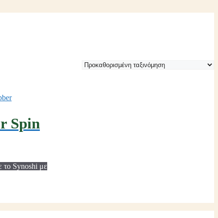
r Spin
 το Synoshi με