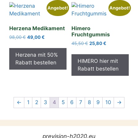
Angebot!
Angebot!
Herzena Medikament
Himero
Fruchtgummis
Ursprünglicher
Aktueller
98,00
€
49,00
€
Ursprünglicher
Aktueller
Preis
Preis
45,50
€
25,80
€
Preis
Preis
war:
ist:
Herzena mit 50%
war:
ist:
98,00 €
49,00 €.
HIMERO hier mit
Rabatt bestellen
45,50 €
25,80 €.
Rabatt bestellen
←
1
2
3
4
5
6
7
8
9
10
→
prevision-h2020.eu