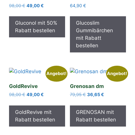
Ursprünglicher
Aktueller
98,00
€
49,00
€
64,90
€
Preis
Preis
war:
ist:
Gluconol mit 50%
Glucoslim
98,00 €
49,00 €.
Rabatt bestellen
Gummibärchen
mit Rabatt
bestellen
Angebot!
Angebot!
GoldRevive
Grenosan dm
Ursprünglicher
Aktueller
Ursprünglicher
Aktueller
98,00
€
49,00
€
79,95
€
36,65
€
Preis
Preis
Preis
Preis
war:
ist:
war:
ist:
GoldRevive mit
GRENOSAN mit
98,00 €
49,00 €.
79,95 €
36,65 €.
Rabatt bestellen
Rabatt bestellen