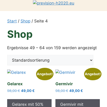
Zum
Inhalt
springen
Start
/
Shop
/ Seite 4
Shop
Ergebnisse 49 – 64 von 159 werden angezeigt
Angebot!
Angebot!
Gelarex
Germivir
Ursprünglicher
Aktueller
Ursprünglicher
Aktueller
98,00
€
49,00
€
98,00
€
49,00
€
Preis
Preis
Preis
Preis
war:
ist:
war:
ist:
Gelarex mit 50%
Germivir mit
98,00 €
49,00 €.
98,00 €
49,00 €.