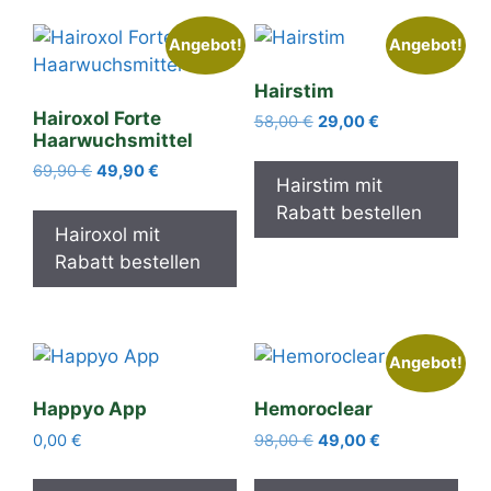
Angebot!
Angebot!
Hairstim
Hairoxol Forte
Ursprünglicher
Aktueller
58,00
€
29,00
€
Haarwuchsmittel
Preis
Preis
war:
ist:
Ursprünglicher
Aktueller
69,90
€
49,90
€
Hairstim mit
58,00 €
29,00 €.
Preis
Preis
Rabatt bestellen
war:
ist:
Hairoxol mit
69,90 €
49,90 €.
Rabatt bestellen
Angebot!
Happyo App
Hemoroclear
Ursprünglicher
Aktueller
0,00
€
98,00
€
49,00
€
Preis
Preis
war:
ist: