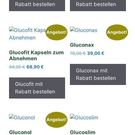
Rabatt bestellen
Rabatt bestellen
Angebot!
Angebot!
Gluconax
Glucofit Kapseln zum
Ursprünglicher
Aktueller
78,00
€
39,00
€
Abnehmen
Preis
Preis
war:
ist:
Ursprünglicher
Aktueller
84,95
€
68,90
€
Gluconax mit
78,00 €
39,00 €.
Preis
Preis
Rabatt bestellen
war:
ist:
Glucofit mit
84,95 €
68,90 €.
Rabatt bestellen
Angebot!
Gluconol
Glucoslim