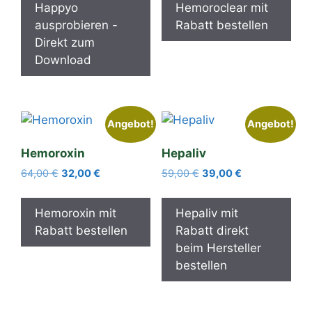
Happyo
Hemoroclear mit
98,00 €
49,00 €.
ausprobieren -
Rabatt bestellen
Direkt zum
Download
Angebot!
Angebot!
Hemoroxin
Hepaliv
Ursprünglicher
Aktueller
Ursprünglicher
Aktueller
64,00
€
32,00
€
59,00
€
39,00
€
Preis
Preis
Preis
Preis
war:
ist:
war:
ist:
Hemoroxin mit
Hepaliv mit
64,00 €
32,00 €.
59,00 €
39,00 €.
Rabatt bestellen
Rabatt direkt
beim Hersteller
bestellen